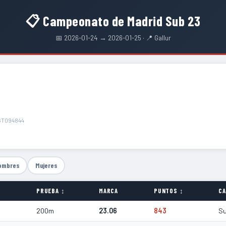
📋 Campeonato de Madrid Sub 23
📅 2026-01-24 → 2026-01-25 · 📍 Gallur
6T094844
ombres
Mujeres
PRUEBA ↕
MARCA
PUNTOS ↕
CA
200m
23.06
843
S