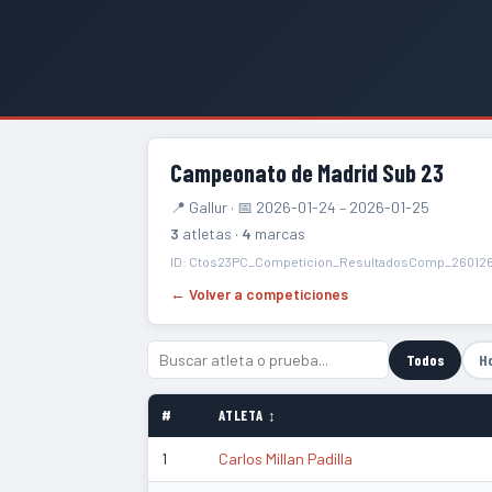
Campeonato de Madrid Sub 23
📍 Gallur · 📅 2026-01-24 – 2026-01-25
3
atletas ·
4
marcas
ID: Ctos23PC_Competicion_ResultadosComp_26012
← Volver a competiciones
Todos
H
#
ATLETA ↕
1
Carlos Millan Padilla