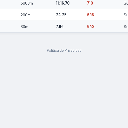
3000m
11:16.70
710
S
200m
24.25
695
S
60m
7.64
642
S
Política de Privacidad