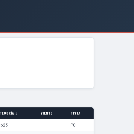
TEGORÍA ↕
VIENTO
PISTA
ub23
-
PC