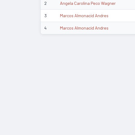
2
Angela Carolina Peco Wagner
3
Marcos Almonacid Andres
4
Marcos Almonacid Andres