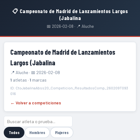
📋 Campeonato de Madrid de Lanzamientos Largos
(Jabalina
📅 2026-02-08 · 📍 Aluche
Campeonato de Madrid de Lanzamientos
Largos (Jabalina
📍 Aluche · 📅 2026-02-08
1
atletas ·
1
marcas
ID: CtoJabalinaAbss20_Competicion_ResultadosComp_260209T093
016
← Volver a competiciones
Todos
Hombres
Mujeres