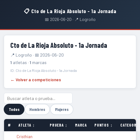
📋 Cto de La Rioja Absoluto - 1a Jornada
📅 2026-06-20 · 📍 Logroño
Cto de La Rioja Absoluto - 1a Jornada
📍 Logroño · 📅 2026-06-20
1
atletas ·
1
marcas
ID: Cto de La Rioja Absoluto - 1a Jornada
← Volver a competiciones
Todos
Hombres
Mujeres
#
ATLETA ↕
PRUEBA ↕
MARCA
PUNTOS ↕
CATEGORÍA
Cristhian