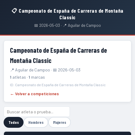
📋 Campeonato de España de Carreras de Montaña
Classic
📅 2026-05-03 · 📍 Aguilar de Campoo
Campeonato de España de Carreras de
Montaña Classic
📍 Aguilar de Campoo · 📅 2026-05-03
1
atletas ·
1
marcas
ID: Campeonato de España de Carreras de Montaña Classic
← Volver a competiciones
Todos
Hombres
Mujeres