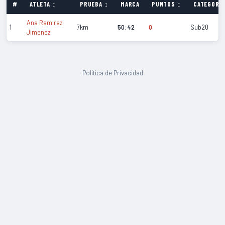
#
ATLETA ↕
PRUEBA ↕
MARCA
PUNTOS ↕
CATEGORÍA
Ana Ramirez
1
7km
50:42
0
Sub20
Jimenez
Política de Privacidad