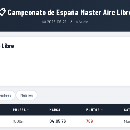
📋 Campeonato de España Master Aire Libr
📅 2025-06-21 · 📍 La Nucia
 Libre
ombres
Mujeres
PRUEBA ↕
MARCA
PUNTOS ↕
CAT
1500m
04:05.76
789
Ma