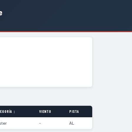
e
EGORÍA ↕
VIENTO
PISTA
ster
-
AL