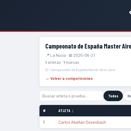
Campeonato de España Master Aire
📍 La Nucia · 📅 2025-06-21
1
atletas ·
1
marcas
ID: Campeonato de España Master Aire Libre
← Volver a competiciones
Todos
H
#
ATLETA ↕
1
Carlos Abellan Ossenbach