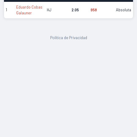
Eduardo Cobas
1
HJ
2.05
958
Absoluta
Galauner
Política de Privacidad