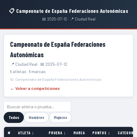
📋 Campeonato de España Federaciones Autonómicas
📅 2025-07-12 · 📍 Ciudad Real
Campeonato de España Federaciones
Autonómicas
📍 Ciudad Real · 📅 2025-07-12
1
atletas ·
1
marcas
ID: Campeonato de España Federaciones Autonómicas
← Volver a competiciones
Todos
Hombres
Mujeres
#
ATLETA ↕
PRUEBA ↕
MARCA
PUNTOS ↕
CATEGORÍA