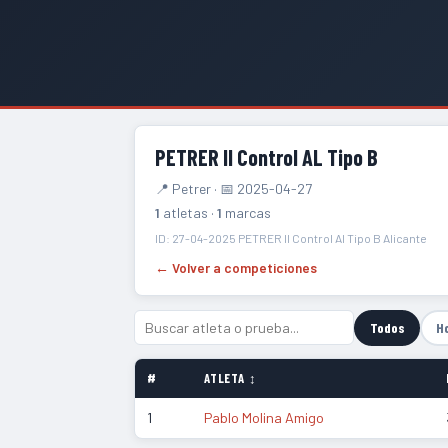
PETRER II Control AL Tipo B
📍 Petrer · 📅 2025-04-27
1
atletas ·
1
marcas
ID: 27-04-2025 PETRER II Control Al Tipo B Alicante
← Volver a competiciones
Todos
H
#
ATLETA ↕
1
Pablo Molina Amigo