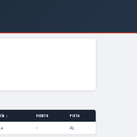
ÍA ↕
VIENTO
PISTA
ta
-
AL