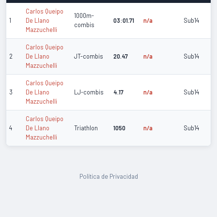
Carlos Queipo
1000m-
1
De Llano
03:01.71
n/a
Sub14
combis
Mazzuchelli
Carlos Queipo
2
De Llano
JT-combis
20.47
n/a
Sub14
Mazzuchelli
Carlos Queipo
3
De Llano
LJ-combis
4.17
n/a
Sub14
Mazzuchelli
Carlos Queipo
4
De Llano
Triathlon
1050
n/a
Sub14
Mazzuchelli
Política de Privacidad