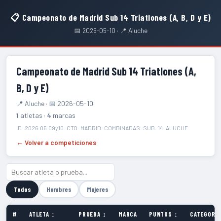
📋 Campeonato de Madrid Sub 14 Triatlones (A, B, D y E)
📅 2026-05-10 · 📍 Aluche
Campeonato de Madrid Sub 14 Triatlones (A,
B, D y E)
📍 Aluche · 📅 2026-05-10
1
atletas ·
4
marcas
ID: 2026.05.09y10_CTO_MADRID_COMBINADAS_SUB_14_ALUCHE
← Volver a competiciones
Todos
Hombres
Mujeres
#
ATLETA ↕
PRUEBA ↕
MARCA
PUNTOS ↕
CATEGORÍA