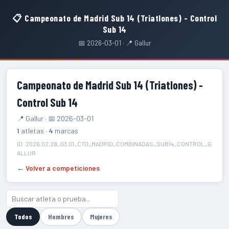
📋 Campeonato de Madrid Sub 14 (Triatlones) - Control
Sub 14
📅 2026-03-01 · 📍 Gallur
Campeonato de Madrid Sub 14 (Triatlones) -
Control Sub 14
📍 Gallur · 📅 2026-03-01
1
atletas ·
4
marcas
ID: 2026.02.28_03.01_CTO_MADRID_COMBINADAS_SUB14_CONTROL_G
ALLUR
← Volver a competiciones
Todos
Hombres
Mujeres