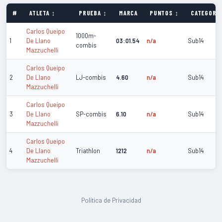
#
ATLETA ↕
PRUEBA ↕
MARCA
PUNTOS ↕
CATEGORÍA
Carlos Queipo
1000m-
1
De Llano
03:01.54
n/a
Sub14
combis
Mazzuchelli
Carlos Queipo
2
De Llano
LJ-combis
4.60
n/a
Sub14
Mazzuchelli
Carlos Queipo
3
De Llano
SP-combis
6.10
n/a
Sub14
Mazzuchelli
Carlos Queipo
4
De Llano
Triathlon
1212
n/a
Sub14
Mazzuchelli
Política de Privacidad