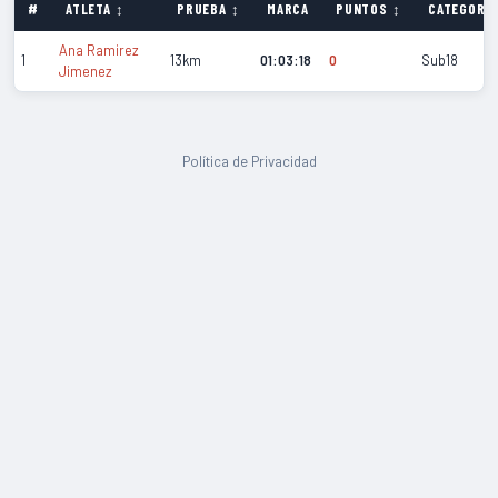
#
ATLETA ↕
PRUEBA ↕
MARCA
PUNTOS ↕
CATEGORÍA
Ana Ramirez
1
13km
01:03:18
0
Sub18
Jimenez
Política de Privacidad