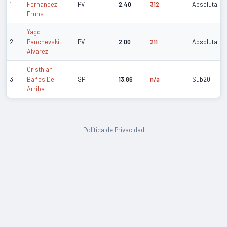
1
Fernandez
PV
2.40
312
Absoluta
Fruns
Yago
2
Panchevski
PV
2.00
211
Absoluta
Alvarez
Cristhian
3
Baños De
SP
13.86
n/a
Sub20
Arriba
Política de Privacidad