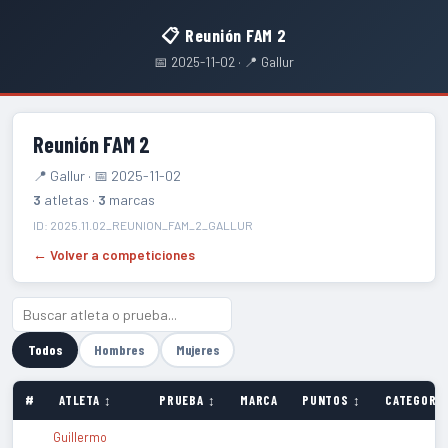
📋 Reunión FAM 2
📅 2025-11-02 · 📍 Gallur
Reunión FAM 2
📍 Gallur · 📅 2025-11-02
3
atletas ·
3
marcas
ID: 2025.11.02_REUNION_FAM_2_GALLUR
← Volver a competiciones
Todos
Hombres
Mujeres
#
ATLETA ↕
PRUEBA ↕
MARCA
PUNTOS ↕
CATEGORÍA
Guillermo