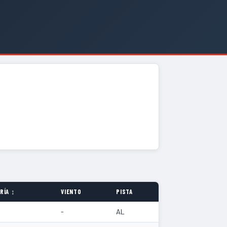
RÍA ↕
VIENTO
PISTA
-
AL