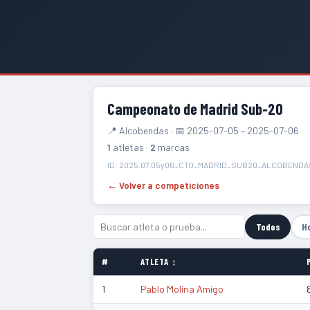
Campeonato de Madrid Sub-20
📍 Alcobendas · 📅 2025-07-05 – 2025-07-06
1
atletas ·
2
marcas
ID: 2025.07.05y06_CTO_MADRID_SUB20_ALCOBENDA
← Volver a competiciones
Todos
H
#
ATLETA ↕
1
Pablo Molina Amigo