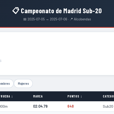
📋 Campeonato de Madrid Sub-20
📅 2025-07-05 → 2025-07-06 · 📍 Alcobendas
S
ombres
Mujeres
PRUEBA ↕
MARCA
PUNTOS ↕
CATEGO
800m
02:04.79
648
Sub20