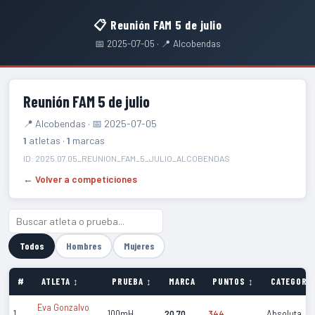
📋 Reunión FAM 5 de julio
📅 2025-07-05 · 📍 Alcobendas
Reunión FAM 5 de julio
📍 Alcobendas · 📅 2025-07-05
1
atletas ·
1
marcas
ID: 2025.07.05_REUNION_FAM_5_JULIO_ALCOBENDAS
← Volver a competiciones
Todos
Hombres
Mujeres
#
ATLETA ↕
PRUEBA ↕
MARCA
PUNTOS ↕
CATEGORÍA
Eva Gonzalvo
1
100mH
20.70
344
Absoluta