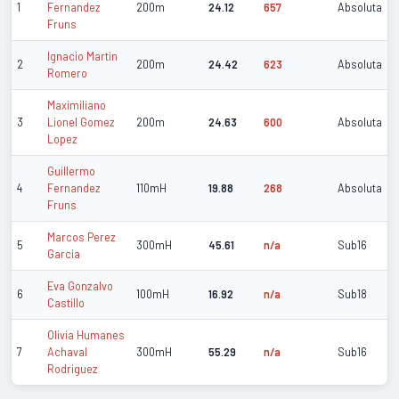
1
Fernandez
200m
24.12
657
Absoluta
Fruns
Ignacio Martin
2
200m
24.42
623
Absoluta
Romero
Maximiliano
3
Lionel Gomez
200m
24.63
600
Absoluta
Lopez
Guillermo
4
Fernandez
110mH
19.88
268
Absoluta
Fruns
Marcos Perez
5
300mH
45.61
n/a
Sub16
Garcia
Eva Gonzalvo
6
100mH
16.92
n/a
Sub18
Castillo
Olivia Humanes
7
Achaval
300mH
55.29
n/a
Sub16
Rodriguez