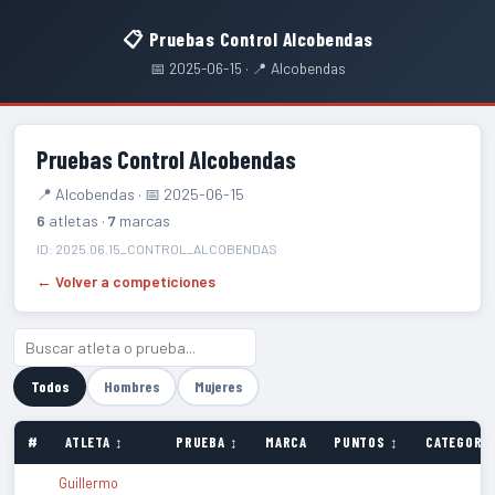
📋 Pruebas Control Alcobendas
📅 2025-06-15 · 📍 Alcobendas
Pruebas Control Alcobendas
📍 Alcobendas · 📅 2025-06-15
6
atletas ·
7
marcas
ID: 2025.06.15_CONTROL_ALCOBENDAS
← Volver a competiciones
Todos
Hombres
Mujeres
#
ATLETA ↕
PRUEBA ↕
MARCA
PUNTOS ↕
CATEGORÍA
Guillermo