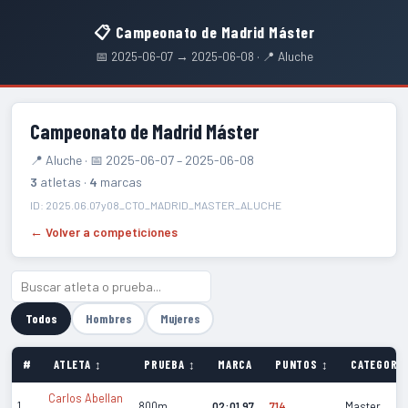
📋 Campeonato de Madrid Máster
📅 2025-06-07 → 2025-06-08 · 📍 Aluche
Campeonato de Madrid Máster
📍 Aluche · 📅 2025-06-07 – 2025-06-08
3
atletas ·
4
marcas
ID: 2025.06.07y08_CTO_MADRID_MASTER_ALUCHE
← Volver a competiciones
Todos
Hombres
Mujeres
#
ATLETA ↕
PRUEBA ↕
MARCA
PUNTOS ↕
CATEGORÍA
Carlos Abellan
1
800m
02:01.97
714
Master