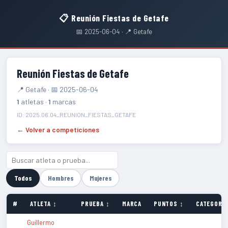
📋 Reunión Fiestas de Getafe
📅 2025-06-04 · 📍 Getafe
Reunión Fiestas de Getafe
📍 Getafe · 📅 2025-06-04
1
atletas ·
1
marcas
ID: 2025.06.04_REUNION_FIESTAS_GETAFE
← Volver a competiciones
Todos
Hombres
Mujeres
#
ATLETA ↕
PRUEBA ↕
MARCA
PUNTOS ↕
CATEGORÍA
Guillermo