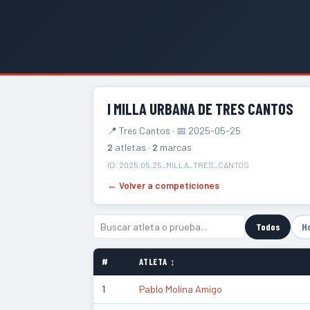
I MILLA URBANA DE TRES CANTOS
📍 Tres Cantos · 📅 2025-05-25
2
atletas ·
2
marcas
ID: 2025.05.25_MILLA_TRES_CANTOS
← Volver a competiciones
Todos
H
#
ATLETA ↕
1
Pablo Molina Amigo