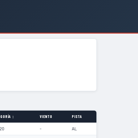
GORÍA ↕
VIENTO
PISTA
20
-
AL