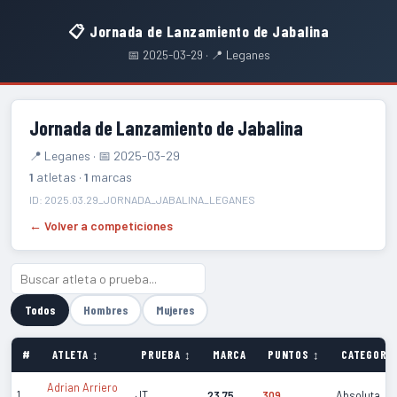
📋 Jornada de Lanzamiento de Jabalina
📅 2025-03-29 · 📍 Leganes
Jornada de Lanzamiento de Jabalina
📍 Leganes · 📅 2025-03-29
1
atletas ·
1
marcas
ID: 2025.03.29_JORNADA_JABALINA_LEGANES
← Volver a competiciones
Todos
Hombres
Mujeres
#
ATLETA ↕
PRUEBA ↕
MARCA
PUNTOS ↕
CATEGORÍA
Adrian Arriero
1
JT
23.75
309
Absoluta