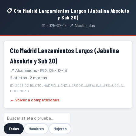
📋 Cto Madrid Lanzamientos Largos (Jabalina Absoluto
y Sub 20)
📅 2025-02-16 · 📍 Alcobendas
Cto Madrid Lanzamientos Largos (Jabalina
Absoluto y Sub 20)
📍 Alcobendas · 📅 2025-02-16
2
atletas ·
2
marcas
ID: 2025.02.16_CTO_MADRID_LANZ_LARGOS_JABALINA_ABS_U20_AL
COBENDAS
← Volver a competiciones
Todos
Hombres
Mujeres