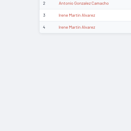
2
Antonio Gonzalez Camacho
3
Irene Martin Alvarez
4
Irene Martin Alvarez