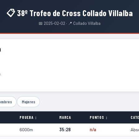
📋 38º Trofeo de Cross Collado Villalba
📅 2025-02-02 · 📍 Collado Villalba
a
A
ombres
Mujeres
PRUEBA ↕
MARCA
PUNTOS ↕
CATE
6000m
35:28
n/a
Abs