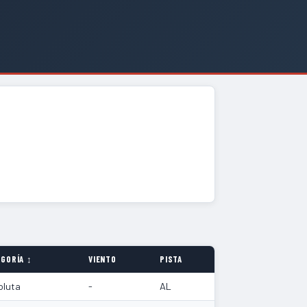
GORÍA ↕
VIENTO
PISTA
oluta
-
AL