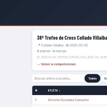
38º Trofeo de Cross Collado Villalb
📍 Collado Villalba · 📅 2025-02-02
2
atletas ·
4
marcas
ID: 2025.02.02_TROFEO_CROSS_COLLADO_VILLALB
← Volver a competiciones
Todos
H
#
ATLETA ↕
1
Antonio Gonzalez Camacho