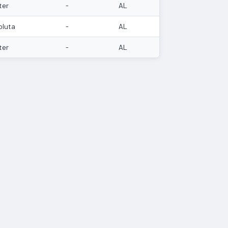
ter
-
AL
oluta
-
AL
ter
-
AL