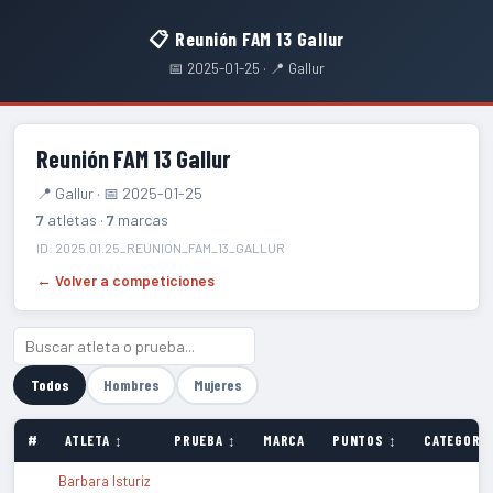
📋 Reunión FAM 13 Gallur
📅 2025-01-25 · 📍 Gallur
Reunión FAM 13 Gallur
📍 Gallur · 📅 2025-01-25
7
atletas ·
7
marcas
ID: 2025.01.25_REUNION_FAM_13_GALLUR
← Volver a competiciones
Todos
Hombres
Mujeres
#
ATLETA ↕
PRUEBA ↕
MARCA
PUNTOS ↕
CATEGORÍA
Barbara Isturiz