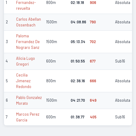
1
Fernandez-
800m
02:18.18
906
Absoluta
revuelta
Carlos Abellan
2
1500m
04:08.86
790
Absoluta
Ossenbach
Paloma
3
Fernandez De
1500m
05:13.34
702
Absoluta
Nograro Sanz
Alicia Lugo
4
600m
01:50.55
677
Sub16
Gregori
Cecilia
5
Jimenez
800m
02:36.16
666
Absoluta
Redondo
Pablo Gonzalez
6
1500m
04:21.70
649
Absoluta
Morato
Marcos Perez
7
600m
01:38.77
405
Sub16
Garcia